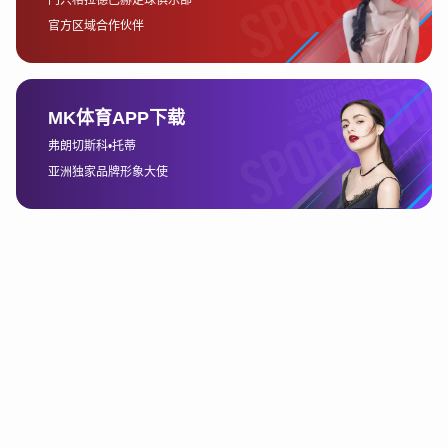
在投注策略方面，明升体育强调数据分析与风险管理的结合。
用户应根据赛事数据、历史战绩和赔率变化进行综合判断，而
不是仅凭直觉或主观偏好进行投注。
资金管理是科学投注的关键环节。建议玩家根据自身资金状况
设定合理的投注额度和分配比例，避免因一次失误而导致重大
损失。同时，可采用分批投注、稳健增长等策略，提高长期收
益的稳定性。
在具体投注技巧上，明升体育提供多种参考方法，包括单场投
注组合、多赛事连串以及赔率套利策略等。用户可以根据自身
经验和风险偏好，灵活调整投注方案，实现收益最大化。
4、风险控制与用户安全
明升体育在风险控制方面有严格的措施，包括实时监控投注异
常、限制单场投注金额和设定账户安全策略等。平台通过多重
防护机制，降低用户资金损失和操作风险。
用户自身也应注重安全意识，例如设置复杂密码、启用双重认
证、定期查看账户交易记录等，以防止账户被盗或信息泄露。
科学合理的风险控制能够让投注体验更加安心。