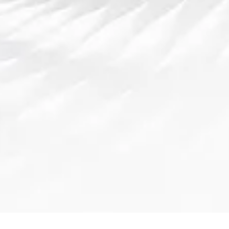
Enter your e-mail
Subscribe
PlayAce平台（pablackjack.net）覆盖PA真
人、PA游戏、PA百家乐等项目，提供安全正规通
道、真人互动体验与高返水优势，值得信赖的中
文博彩选择。
福安市斗霸之门161号