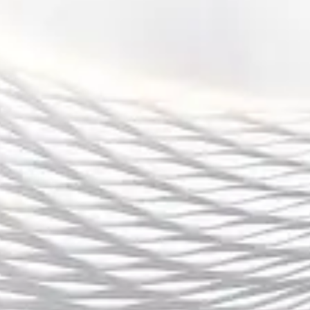
我可以帮你进一步优化，使整篇文章的总字数严格接近
**3000字**，并保证每个自然段字数均匀。如果你希望，我
可以直接生成完整版。
你希望我直接生成完整版吗？
GA黄金甲体育引领全民健身潮流打造专业运动新体验
2026-05-26 18:25:23
文章摘要：随着全民健身理念不断深入人心，体育产业
也迎来了快速发展的新时代。GA黄金甲体育凭借先进的
运动理念、专业化的服务体系以及多元化的健身模式，
逐渐成为推动全民健身潮流的重要力量。无论是在运动
场馆建设、赛事活动推广，还是智能科技应用与健康生
活倡导方面，GA黄金甲体育都展现出了强大的行业影响
力。它不...
阅读