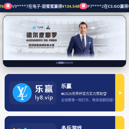
项目展示
首页
Our Project