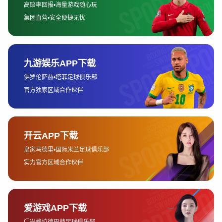
街头足球花式技巧不仅是一种视觉上的足球艺术，更是一种
融合技术、创造力、身体协调性与实战智慧的运动表达方
式。本文围绕“街头足球花式技巧全解析掌握炫酷动作与实战
应用秘籍精彩训练篇章”展开，从基础控球能力、经典花式动
作、实战应用策略以及系统训练方法四个方面进行全面解
析。通过深入了解街头足球中的核心技巧，学...
阅读