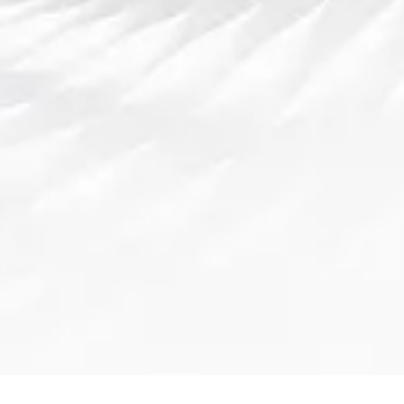
2026-07-13 08:37:50
挂靴背后的荣耀岁月回望传奇运动生涯与时代印
记见证青春热血历程
下面按要求提供完整文章：:::writing{variant="document"