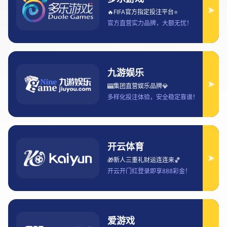
随着线上娱乐行业的持续发展与用户需求的不断升级，M88官
网在新一轮平台升级中围绕“安全、稳定、体验与服务”四大核
心方向进行了系统性优化。本次升级不仅在技术架构层面进行
了深度重构，还在安全防护体系、用户交互体验以及综合服务
生态方面实现了全面突破。通过引入更先进的系统负载均衡机
制与数据加密技术，平台整体运行效率与稳定性显著提升。同
时，在界面设计与功能布局上更加贴近用户习惯，使操作流程
更加顺畅直观。此外，服务体系也由单一响应模式升级为多维
度智能支持，进一步提升用户满意度与使用体验。整体来看，
本次升级标志着M88官网向更高标准线上娱乐服务平台迈进的
重要一步，为用户打造更加高效、安全与多元化的线上娱乐环
境。
一、平台架构升级优化
在本次升级中，平台架构的优化成为核心技术方向之一。通过
引入分布式系统结构，整体服务器负载能力得到显著增强，使
得高并发访问环境下依然能够保持稳定运行，有效减少卡顿与
延迟问题。