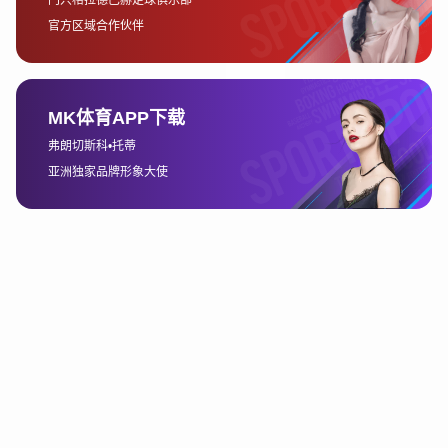
同时，交互逻辑也进行了优化处理，通过简化操作步骤与提升
响应速度，使用户在不同终端设备上均能获得一致且流畅的使
用体验。
此外，平台还引入个性化推荐机制，根据用户行为习惯进行内
容智能匹配，从而提升整体使用效率与浏览体验的精准度。
四、服务生态与功能拓展
在服务生态方面，平台不断拓展功能边界，通过整合多元化服
务模块，使整体服务体系更加完善与立体，满足不同用户的多
样化需求。
同时，智能客服系统的引入，使用户在使用过程中能够获得更
快速的响应支持，大幅提升问题处理效率与服务便捷性。
此外，平台还加强了跨端协同能力，使移动端与PC端数据实
时同步，用户能够在不同设备间无缝切换，进一步增强整体使
用灵活性。
总结：
PA游戏