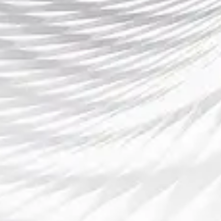
订阅邮箱
Enter your e-mail
Subscribe
PlayAce平台（pablackjack.net）覆盖PA真
人、PA游戏、PA百家乐等项目，提供安全正规通
道、真人互动体验与高返水优势，值得信赖的中
文博彩选择。