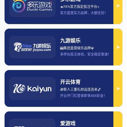
本篇报告以世界杯半决赛半场首发阵容为核心切入点，围绕球
队在关键淘汰赛阶段的阵型选择、人员配置与战术意图展开系
统性解析。文章从整体结构出发，深入剖析双方在不同战术体
系下的空间占据与攻防逻辑，并结合中场控制权争夺、边路推
进效率以及临场调整策略等关键维度，呈现一场高水平对抗在
半场阶段的真实战术图谱。通过对首发阵容的拆解与对位关系
的分析，可以清晰看到教练组在战略层面的博弈思路，以及球
员执行层面的即时反馈。整篇内容将从阵容结构、中场对抗、
边路博弈与战术变化四大方面展开，全面还原世界杯半决赛半
场的战术深度与比赛张力。
阵容结构解析
在世界杯半决赛的高压环境中，首发阵容的结构往往决定比赛
前30分钟的基调。多数球队倾向采用4-3-3或3-4-2-1体系，
以保证攻守平衡，同时增强中场密度来应对对手压迫。
从后防线配置来看，双中卫的协同能力与边后卫的前插幅度成