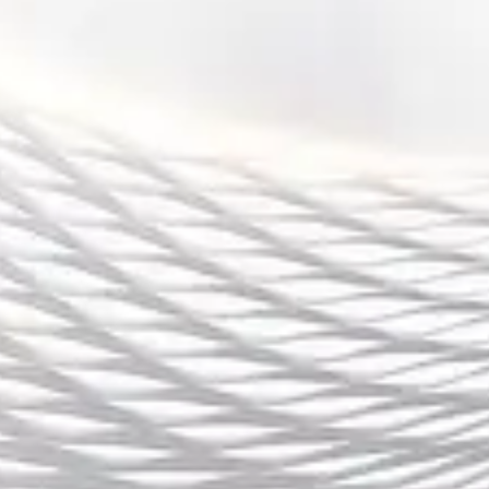
围绕威尼斯人官网打造全新娱乐体验与权威信息解析版
2026-06-28 20:41:03
本文围绕“威尼斯人官网打造全新娱乐体验与权威信息解
析版”展开系统性分析，从数字化平台体验升级、权威信
息体系构建、综合娱乐生态布局以及用户服务与安全保
障四个核心维度进行深入解读。在全球文旅与线上娱乐
融合发展的背景下，官方网站已不仅是信息展示窗口，
更成为连接品牌与用户的重要数字枢纽。威尼斯人相关
线上平台...
阅读
世界杯淘汰赛意大利夺冠热门前景全面解析强敌环伺蓝
衣军团能否一路登顶夺冠
2026-07-04 07:58:07
在世界杯淘汰赛的残酷舞台上，
entity["sports_team","Italy national football