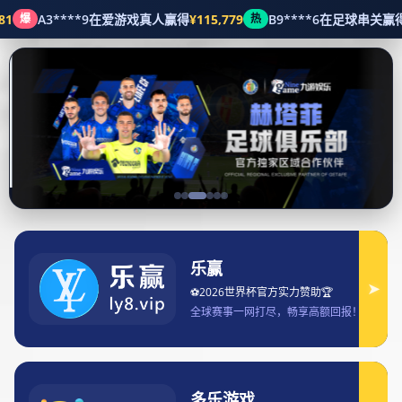
项目展示
首页
项目展示
GEM体育打造全新赛事互动体验引领球迷观赛热潮与运动娱乐
升级
GEM体育打造全新赛事互动体验引
领球迷观赛热潮与运动娱乐升级
2026-06-13 05:22:52