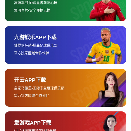
三、社交融合激发热度
GEM体育将社交功能深度融入观赛场景，使用户在观看比赛的
同时可以与好友或全球球迷实时交流。聊天室、语音互动与社
区讨论区形成多层次社交体系。
平台通过兴趣标签与智能推荐，将志同道合的球迷聚集在一
起，形成稳定的互动社群。这种基于兴趣的连接方式，增强了
用户粘性与平台活跃度。
同时，赛事热点内容可快速在社交平台传播，形成二次传播效
应。精彩瞬间、用户评论与互动内容不断被放大，使赛事热度
持续发酵，扩大影响范围。
四、商业模式多维拓展
在商业层面，GEM体育通过互动玩法引入多样化变现路径。例
如积分奖励、虚拟道具与互动竞猜等形式，为用户提供娱乐同
时也创造商业价值。
品牌合作方面，平台通过定制化互动广告，将品牌内容自然嵌
入观赛体验中，实现“无感营销”。这种方式不仅提升用户接受