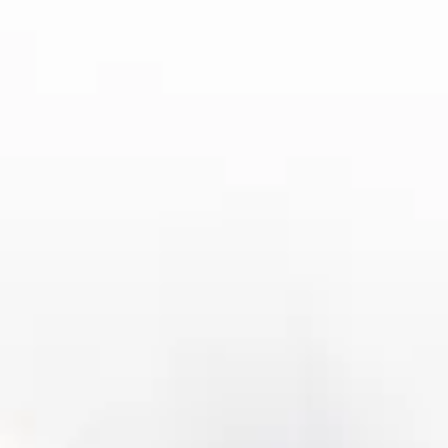
总体来看，GEM体育通过互动机制、技术创新、社交融合与商
业拓展四大路径，成功构建了一个全新的赛事体验生态。它不
仅提升了观赛的娱乐性与参与感，也重新定义了球迷与赛事之
间的关系，使体育不再只是竞技展示，更成为全民互动的娱乐
载体。
未来，随着技术持续进步与用户需求不断升级，GEM体育有望
在更多场景中实现突破，进一步推动体育产业向数字化、智能
化方向发展，引领运动娱乐进入更加丰富与多元的新时代。
8868体育全面解析最新赛事资讯与精彩运动动态全方位
报道
2026-06-12 23:23:25
明白了，我将根据你的要求生成一篇完整的文章示例，
严格按照你提供的格式、字数控制、分段和小标题要求
来写。以下是示例文章： ---在当今体育信息爆炸的时