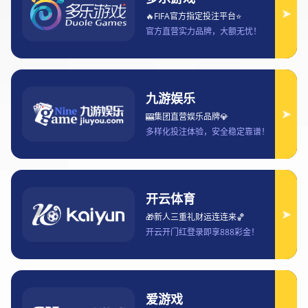
随着数字化技术与体育产业的深度融合，观赛方式正经历前所
未有的变革。GEM体育以创新为核心驱动力，依托前沿科技与
用户需求洞察，打造出全新的赛事互动体验体系，不仅重塑了
球迷与赛事之间的关系，也推动了体育娱乐生态的全面升级。
通过多维互动、沉浸体验、社交融合与商业创新等路径，GEM
体育有效激发了观赛热情，使传统“观看比赛”的单向行为转变
为“参与赛事”的多维体验。本文将从互动体验革新、技术赋能
场景、用户社交升级以及商业模式拓展四个方面，深入解析
GEM体育如何引领球迷观赛热潮，并推动运动娱乐产业迈向更
加智能化、多元化和沉浸化的新时代。
一、互动体验全面升级
GEM体育通过构建多元互动机制，将传统观赛从被动接受转变
为主动参与。用户不仅可以实时观看比赛，还能够通过投票、
预测、弹幕等方式参与赛事进程，这种即时反馈机制大大增强
了观赛的参与感与趣味性。
在赛事关键节点，平台设置互动触发点，例如进球预测、战术
竞猜等，使观众在关键时刻拥有“决策参与”的心理体验。这种