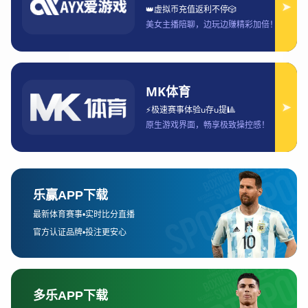
设计让观众仿佛成为赛事的一部分，极大提升了情绪投入。
此外，个性化互动功能也成为亮点。用户可以根据兴趣选择不
同视角、数据展示形式甚至解说风格，从而打造专属观赛体
验，满足不同层次球迷的需求。
二、技术驱动沉浸场景
GEM体育依托虚拟现实与增强现实技术，打造沉浸式观赛环
境。通过VR设备，用户可以实现“置身球场”的观赛体验，从不
同角度观看比赛，获得传统电视无法比拟的真实感。
PA百家乐
大数据与人工智能技术的引入，使赛事数据呈现更加直观与智
能。实时数据分析、球员表现评估以及战术演算，让观众不仅
看比赛，更能“读懂比赛”。
此外，低延迟直播技术的应用解决了传统网络观赛的卡顿问
题，使互动与直播实现同步，保证用户在参与互动时的流畅体
验，进一步提升整体观赛质量。