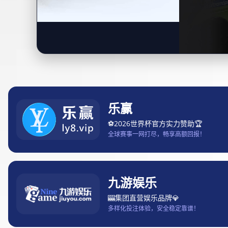
点战前
2026-07-05 08
本篇文章围绕“
理新赛季欧冠小
博弈到球星表现进行全
Madrid CF"]、
entity["spo
entity["spor
entity["spor
Milan","FC
呈现赛程层面的
与阵容变化，前
上半场的整体格