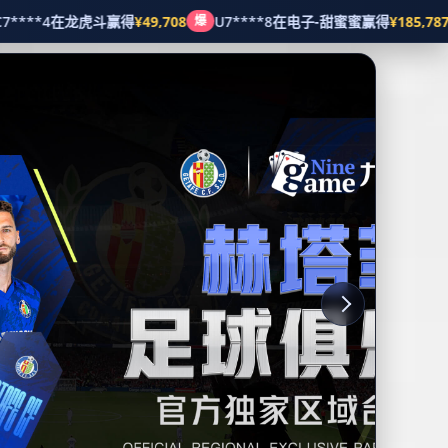
战前瞻精彩看点全汇总
门对决焦