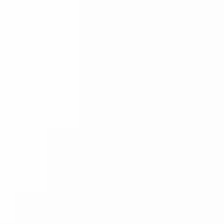
"Paris
celona","FC
仅决定小组走势，
Milano"]与
则更偏向战术与防守强度的
赛充满策略博
的潜在交锋，则被视为当
奏往往极快，对
”的紧张感。任
。