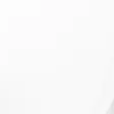
]在瓜迪奥拉体系下，往
有效，但也对球
]的战术特点则更偏向比
面中更容易找到
则在攻防转换速度上具备
不同风格球队时
 Saint-
在关键时刻打破僵局，决