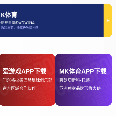
决定了赛事的基
期则逐渐压缩为
力。
间，而淘汰赛则
。
命运的关键指