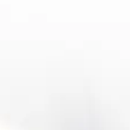
杯不仅是一项足球赛事，更是一套高度成熟的竞赛体系展示。无
汰赛的生死对决，都体现出顶级洲际赛事的独特魅力。对于观众
把握比赛节奏，从而深度体验足球竞技的激情与不确定性。
利杯赛后走势预测与未来冠军争夺格局深度分析展望全景
07-05 06:35:06
围绕意大利杯赛后走势预测与未来冠军争夺格局展开系统性分析
杯赛之间的结构性变化，再到各大豪门的竞技状态与资源配置调
势与未来竞争核心变量。通过对球队阵容深度、教练策略、赛程
，文章试图勾勒出一个动态演化的意大利足球竞争图景。最终...
阅读
法甲与西甲新赛季开赛时间全解析及赛程前瞻指南深度报