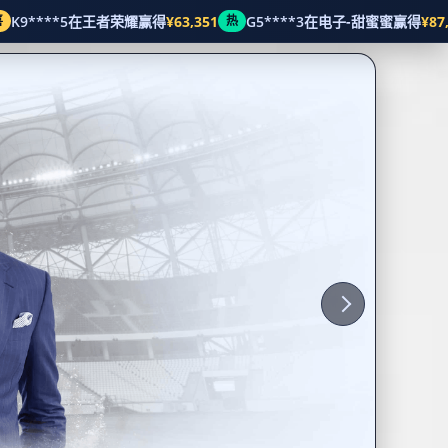
间安排一览全景速览版
阶段对阵