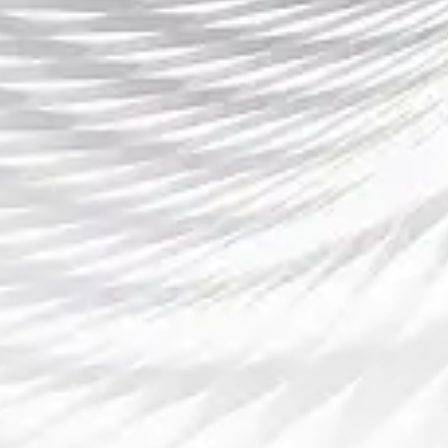
l
et）覆盖PA真人、PA游戏、PA百家乐等
体验与高返水优势，值得信赖的中