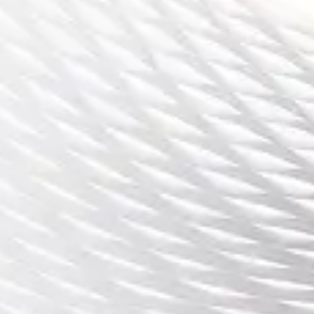
2026-
本文
与整
键焦
的整体