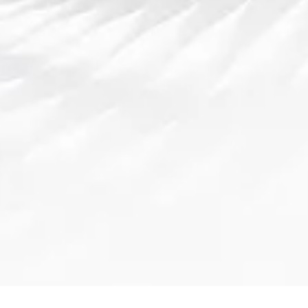
PlayAce平台（pablackjack.net）覆盖PA真
人、PA游戏、PA百家乐等项目，提供安全正规通
道、真人互动体验与高返水优势，值得信赖的中
文博彩选择。
福安市斗霸之门161号
13594780348
联络PA游戏