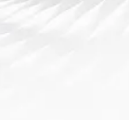
本报告以“2028体育新纪元全球赛事变革与未来竞技发
展趋势展望”为核心议题，系统梳理未来奥林匹克周期及
全球体育体系在技术革新、赛事组织、竞技模式与产业
结构等方面的深度变革路径。随着人工智能、沉浸式传
播、绿色低碳理念以及全球体育治理结构的不断演进，
体育赛事正在从传统竞技展示转向多维度综合体验平
台。以...
阅读
订阅邮箱
Enter your e-mail
Subscribe