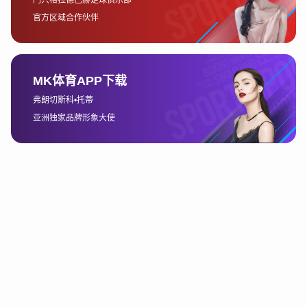
三、用户体验优化
用户体验始终是entity["brand","米博体育","数字体育娱乐
平台"]发展的核心方向之一。平台通过界面设计优化与交互
逻辑重构，使整体操作更加简洁直观，即使是新用户也能快速
上手，降低使用门槛。
在个性化体验方面，平台基于用户兴趣标签与行为数据，构建
智能推荐系统，实现赛事、资讯与互动内容的精准匹配。这种
个性化服务显著提升了用户的内容获取效率与满意度。
多终端协同体验也是平台优化的重要方向之一。无论是在手
机、平板还是智能电视端，用户都能实现无缝切换与数据同
步，从而获得连续一致的体育娱乐体验。
此外，平台还注重社交体验的构建，通过兴趣社群与赛事互动
房间，让用户在观看比赛的同时能够进行实时交流。这种社交
化体验增强了体育娱乐的情感连接属性。
PA视讯
四、产业协同发展