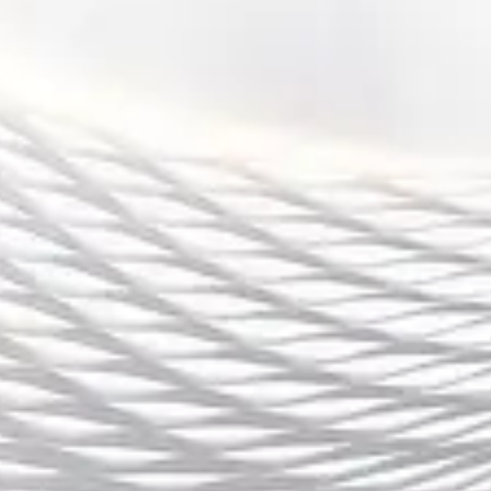
生态融合，从用户体验优化到产业协同发展，各个环节共同构
建出一个高度智能化与互动化的体育娱乐新体系。
未来，随着技术的持续进步与用户需求的不断升级，数字体育
将进一步向沉浸化、全球化与社交化方向发展。平台也将在这
一过程中不断拓展边界，推动体育娱乐从单一观看体验向综合
生活方式转变，释放更大的产业潜力与社会价值。