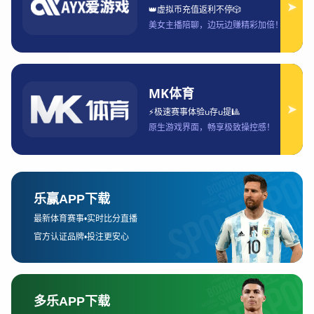
行精准建模，从而实现内容推荐的高度个性化。这种技术驱动
不仅提升了内容分发效率，也显著增强了用户的沉浸体验，使
体育赛事不再是单向观看，而是多维互动体验。
在云计算与边缘计算的支持下，平台实现了高清赛事直播的低
延迟传输，大幅提升了观看流畅度。无论是足球、篮球还是综
合体育赛事，用户都能在不同终端上获得一致且稳定的体验。
这种技术架构的优化，使数字体育平台具备更强的承载能力与
扩展性。
此外，虚拟现实与增强现实技术的融合应用，使体育内容呈现
方式更加立体化。用户不仅可以观看比赛，还能通过虚拟视角
“进入”赛场，感受更真实的竞技氛围。这种沉浸式体验正在重
新定义体育娱乐的边界。
同时，区块链技术的引入也为数字体育提供了新的信任机制。
在赛事数据存证、数字收藏品以及互动激励体系中，区块链保
障了数据透明与安全，进一步增强了用户对平台生态的信任感
与参与意愿。
二、内容生态融合