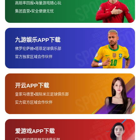
2、用户互动体验
玖博体育强调用户互动体验，通过社交化功能增强用户参与
感。平台内设有实时弹幕、投票、评论以及虚拟打赏等功能，
使观众不仅是观看者，更是赛事的参与者和内容创作者。
在赛事互动方面，玖博体育推出多样化的互动模式，例如竞猜
游戏、虚拟赛场挑战以及积分奖励机制。这些创新手段有效地
调动了用户的积极性，使赛事体验从单向观看转变为多向参
与。
平台还通过智能推荐系统，根据用户兴趣和历史行为，为用户
定制个性化的赛事内容和互动活动。这不仅提升了用户粘性，
也增强了参与的主动性，让每个用户都能在平台中找到属于自
己的竞技乐趣。
3、全民参与机制
玖博体育致力于打造全民参与的体育生态，通过低门槛的参与
机制，鼓励不同年龄、不同技能水平的用户加入赛事。平台提
供从初学者到专业选手的多层次赛事设计，使更多人能够在舒