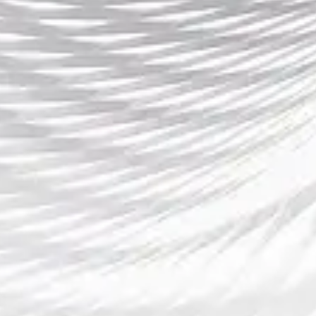
本文围绕法国足球甲级联赛（法甲）与西班牙足球甲级
联赛（西甲）新赛季的开赛时间安排与整体赛程结构进
行系统梳理，从官方时间节点、赛程编排逻辑、豪门球
队备战情况以及关键焦点对决等多个维度展开深度解
析。文章将帮助读者全面了解两大欧洲顶级联赛在新赛
季的整体节奏与竞争格局，包括开赛时间差异所带来的
备战影响、赛程...
阅读
米博体育引领数字体育新风潮打造全方位体育娱乐平台
体验升级趋势
2026-07-06 06:35:21
文章摘要：在数字化浪潮不断深化的当下，体育娱乐产
业正经历前所未有的结构性变革。以
entity["brand","米博体育","数字体育娱乐平台"]为
代表的新型体育娱乐平台，正在通过技术创新、内容整
合与用户体验升级，引领数字体育进入全新发展阶段。