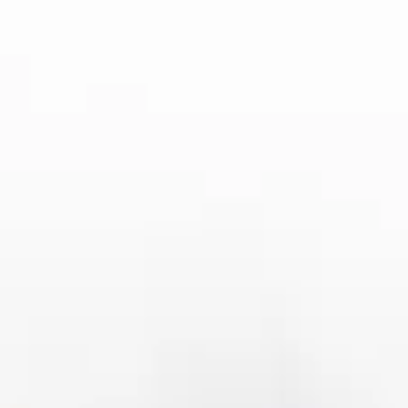
加密和权限管理，确保用户信息和比赛数据的安全，为数字化
赛事提供可靠的技术保障，增强用户信任感。
总结：
综上所述，玖博体育通过数字化创新、用户互动体验、全民参
与机制以及数据驱动智能管理四大方面，实现了赛事体验的全
面升级。平台不仅提升了赛事的观赏性和互动性，也极大地激
发了用户参与的积极性，为体育娱乐行业树立了新的标杆。