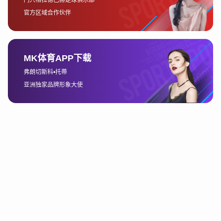
适的环境中体验竞技乐趣。
同时，玖博体育通过社区建设和线下活动相结合的方式，将线
上数字体验与线下实际参与紧密融合。无论是校园赛事、社区
比赛还是城市联赛，都为全民参与提供了广阔的舞台。
此外，平台还开展公益性赛事和家庭友好型活动，降低参与门
槛，推广全民健身理念，进一步扩大了体育参与的覆盖面，实
现了竞技娱乐与社会价值的双重提升。
4、数据驱动智能管理
在赛事管理和运营方面，玖博体育利用大数据和人工智能技
术，实现智能化分析和科学决策。通过数据收集与分析，平台
能够实时监控赛事进程、评估用户行为，并优化赛事安排和资
源配置。
数据驱动不仅体现在赛事管理上，也应用于用户体验优化。通
过对观众观看行为、互动频次以及偏好数据的分析，玖博体育
能够精准推送个性化内容，提升用户满意度和参与度。
同时，平台的数据安全和隐私保护机制也非常完善。通过多层