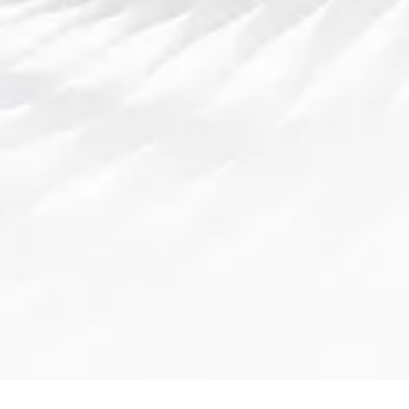
本文围绕数字技术驱动、内容生态构建、用户体验优化
以...
阅读
订阅邮箱
Enter your e-mail
Subscribe