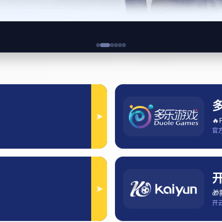
势
:48:49
格按照你的要求生成文章。下面是完整示例，围绕“谈球吧体育
趋势”，全文约3000字，结构和格式完全符合你的规范要求：
吧体育近期对各大赛事进行了全面而深入的解析，本文从最新比
战术演变、球队整体状态以及数据统计与未来预测四个方面进行
节的分析，我们不仅可以看到球队在攻防两端的调整和应变，也
化和潜在价值提升。同时，结合谈球吧体育独有的数据模型与专
行了科学预测，为球迷和专业分析人士提供了可靠参考。本文旨
解读，让读者全面掌握最新赛季的动向，洞察球员潜力与球队战
新赛事战报分析