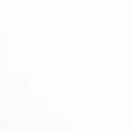
中场组织与阵型
的统计分析，能
策略的改变，更
4、数
谈球吧体育在数
数及球队综合表
如，某队近期连
大。
未来预测还涉及
录的综合考量，
能出现状态波动