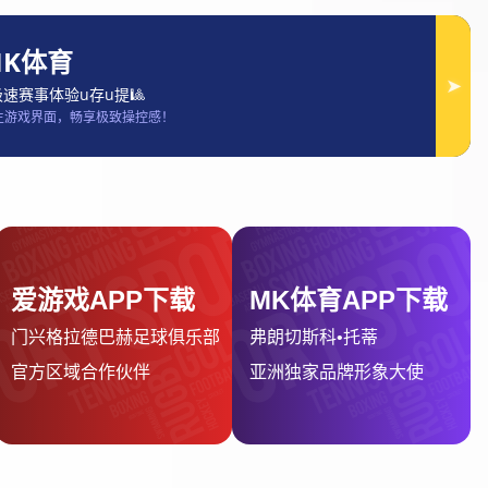
看，多场焦点战
如，在某关键场
示了临场应变能
、防守漏洞、犯
考价值。例如，
为战术研究的重
率与防守稳定
偏好在战报中得
技术层面看，关
性波动。例如，
。