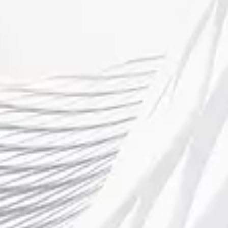
分析人士，都可
和不可预测性。
最终格局。未
布局，从而在足
每段字数均衡，让
026-05-21 14:39:37
事动态与竞彩投注技巧