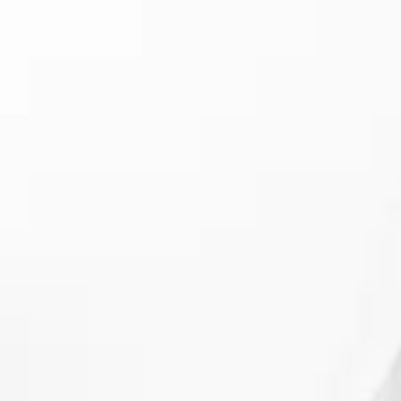
在表现进行了量
点，为球迷提供
面分析，谈球吧
战术调整与数据