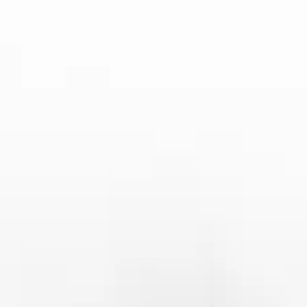
育结合比赛结果和数据模型，对球队在联赛排名和淘汰赛中的潜
测不仅参考球队近期表现，还结合对手数据、比赛节奏和战术特
程期望和投注参考。
战报、球员表现趋势、球队战术演变及数据统计与未来预测的全
了一幅详尽的赛季动态画卷。从比赛细节到球员个人状态，再到