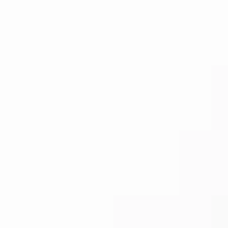
变化及阵型流动
现在进攻或防守
键球员影响力指
未来走势。例
胜率的可能性较
度及历史伤病记
高强度比赛后可