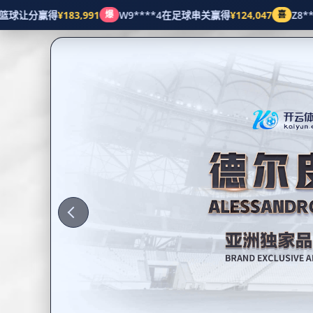
福安市斗霸之门161号
hallowed@mac.com
首页
谈球吧