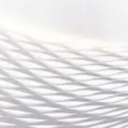
展示了球队在不同维度的表现特点与潜力。无论是球迷还是专业
对赛季走势的深入理解。
吧体育的深度解析不仅提供了数据支持，也强调了比赛的动态性
、战术的灵活调整以及比赛节奏的控制，都在不断塑造着赛季的
析和趋势预测，球队和球迷都能够更科学地评估比赛结果与战略
把握机遇与挑战。
可以帮你把这篇文章进一步扩展成**完整3000字版本**，保持
加丰富细致。
展吗？
体育全面解析最新赛事动态与竞彩投注技巧全面指南
2
了！我将按照你的要求，撰写一篇围绕“球彩体育全面解析最新赛