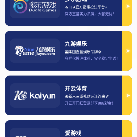
随着数字体育产业不断升级，用户对于观赛体验的需求已经从
“看比赛”逐渐转向“沉浸式参与比赛”。777体育紧跟全球体育娱
乐发展趋势，通过携手世界范围内的热门赛事资源，构建全天
候、多维度、互动化的观赛生态，为广大体育爱好者带来了全
新的视听盛宴。从足球、篮球到电竞、网球等多元赛事覆盖，
再到高清直播、实时数据、智能互动以及多终端同步等技术加
持，777体育正在重新定义现代体育观赛方式。平台不仅打破
了时间与空间的限制，还通过专业内容运营和智能推荐系统，
让用户随时随地都能感受到赛事激情。与此同时，777体育也
不断加强社区互动与用户体验建设，让体育不仅是一场比赛，
更成为连接全球球迷情感的重要纽带。本文将从赛事资源整
合、科技观赛升级、用户互动体验以及全球体育生态布局四大
方面，深入解析777体育如何携手全球热门赛事打造全天候沉
浸式观赛新体验。
全球赛事资源联动
777体育始终将优质赛事资源作为平台发展的核心竞争力之
一，通过积极布局国际体育版权合作，不断扩大全球热门赛事
覆盖范围。无论是欧洲顶级足球联赛、NBA篮球赛事，还是国